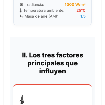
☀️ Irradiancia:
1000 W/m²
🌡️ Temperatura ambiente:
25°C
🌬️ Masa de aire (AM):
1.5
II. Los tres factores
principales que
influyen
🌡️