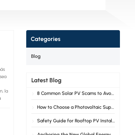
Categories
Blog
más
 sea
Latest Blog
n, la
8 Common Solar PV Scams to Avoid
a
der
How to Choose a Photovoltaic Support System?
ica
os
Safety Guide for Rooftop PV Installation
Anchoring the New Global Energy Landscape