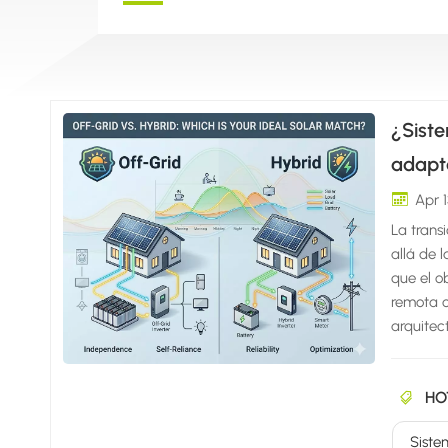
¿Siste
adapt
Apr 
La trans
allá de 
que el o
remota o
arquitec
configur
las horas
HO
de la ba
para dim
Siste