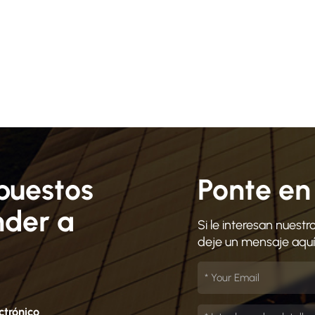
puestos
Ponte en
nder a
Si le interesan nues
deje un mensaje aquí
ctrónico