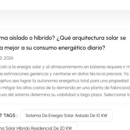
ma aislado o híbrido? ¿Qué arquitectura solar se
a mejor a su consumo energético diario?
13, 2026
ición a la energía solar y al almacenamiento en baterías requiere ir 
las estimaciones genéricas y centrarse en datos técnicos precisos. Ya
bjetivo sea lograr la autonomía energética total para una propiedad
 mitigar los altos costos de la demanda en una planta de fabricació
tura del sistema determina su viabilidad a largo plazo. Seleccionar l
ación adecuada implica calcular el perfil de carga preciso, compren
 de insolación solar locales y elegir el inversor y la composición quím
T TAGS :
Sistema De Energía Solar Aislado De 10 KW
tería correctos. Esta guía desglosa los parámetros técnicos necesari
ensionar un sistem...
ma Solar Híbrido Residencial De 20 KW