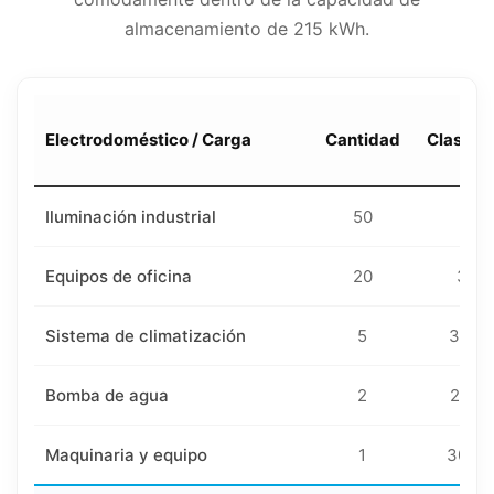
almacenamiento de 215 kWh.
Electrodoméstico / Carga
Cantidad
Clasific
Iluminación industrial
50
50
Equipos de oficina
20
300
Sistema de climatización
5
3000
Bomba de agua
2
2200
Maquinaria y equipo
1
3000