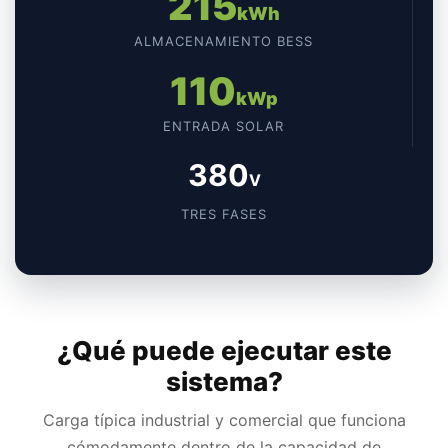
215
kWh
ALMACENAMIENTO BESS
110
kWp
ENTRADA SOLAR
380
V
TRES FASES
¿Qué puede ejecutar este
sistema?
Carga típica industrial y comercial que funciona
cómodamente dentro de la capacidad de