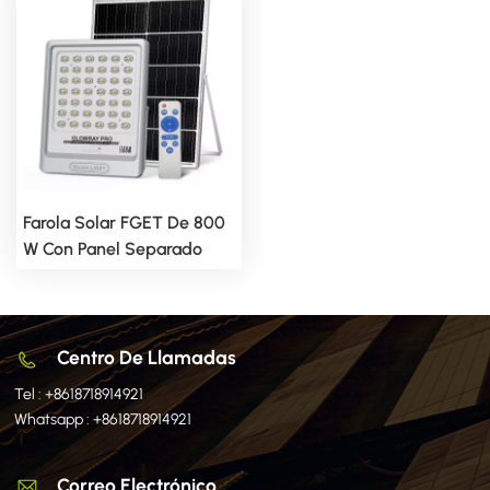
Farola Solar FGET De 800
W Con Panel Separado
Para Uso Exterior (copia)
Centro De Llamadas
Tel :
+8618718914921
Whatsapp :
+8618718914921
Correo Electrónico