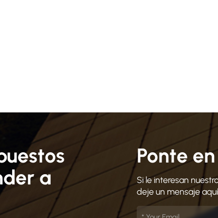
puestos
Ponte en
nder a
Si le interesan nues
deje un mensaje aquí