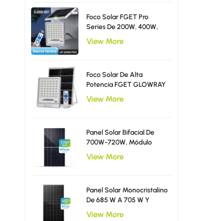
Foco Solar FGET Pro
Series De 200W, 400W,
600W Y 800W Con LED
View More
Difusores.
Foco Solar De Alta
Potencia FGET GLOWRAY
Pro Series De 600 W
View More
Panel Solar Bifacial De
700W-720W, Módulo
Fotovoltaico Mono De 210-
View More
210 Mm.
Panel Solar Monocristalino
De 685 W A 705 W Y
Módulo Fotovoltaico De
View More
210-210 Mm.