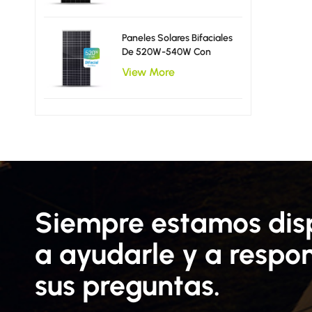
Paneles Solares Bifaciales
De 520W-540W Con
Media Sección
View More
Transversal (182-182 Mm)
Siempre estamos dis
a ayudarle y a respo
sus preguntas.