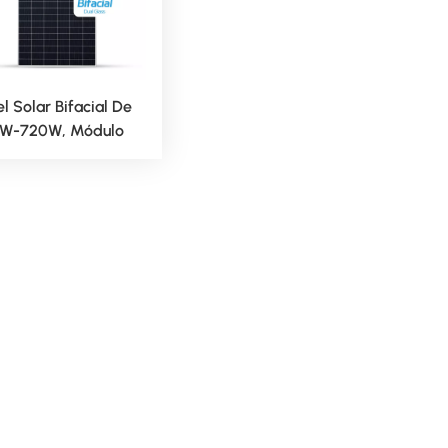
l Solar Bifacial De
W-720W, Módulo
ovoltaico Mono De
-210 Mm.