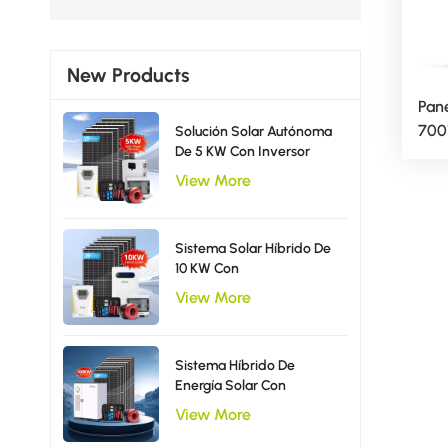
New Products
Pane
700
Solución Solar Autónoma
De 5 KW Con Inversor
Fot
Todo En Uno. Sistema De
210
View More
Energía Solar Tipo UE.
Sistema Solar Híbrido De
10 KW Con
Almacenamiento De
View More
Batería De LiFePO4 E
Inversor Monofásico.
Sistema Híbrido De
Energía Solar Con
Almacenamiento BESS De
View More
100 KW Para Uso Industrial
Y Comercial.