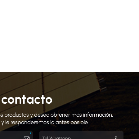
 contacto
tros productos y desea obtener más información,
 y le responderemos lo antes posible.